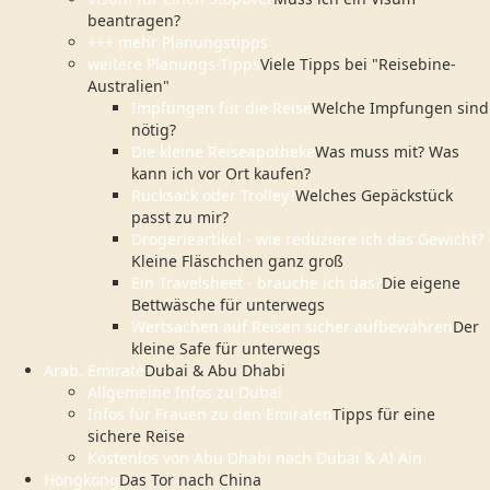
beantragen?
+++ mehr Planungstipps
weitere Planungs-Tipps
Viele Tipps bei "Reisebine-
Australien"
Impfungen für die Reise
Welche Impfungen sind
nötig?
Die kleine Reiseapotheke
Was muss mit? Was
kann ich vor Ort kaufen?
Rucksack oder Trolley?
Welches Gepäckstück
passt zu mir?
Drogerieartikel - wie reduziere ich das Gewicht?
Kleine Fläschchen ganz groß
Ein Travelsheet - brauche ich das?
Die eigene
Bettwäsche für unterwegs
Wertsachen auf Reisen sicher aufbewahren
Der
kleine Safe für unterwegs
Arab. Emirate
Dubai & Abu Dhabi
Allgemeine Infos zu Dubai
Infos für Frauen zu den Emiraten
Tipps für eine
sichere Reise
Kostenlos von Abu Dhabi nach Dubai & Al Ain
Hongkong
Das Tor nach China