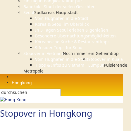
Ein Tag in Bangkok Kultur pur
Bangkok - Stadt der vielen Gesichter
Seoul
Südkoreas Hauptstadt
Vom Flughafen in die Stadt
Korea & Seoul im Überblick
In 3 Tagen Seoul erleben & genießen
Besondere Übernachtungsmöglichkeiten
Koreanische Küche & Restauranttipps
9 Insider-Tipps für Seoul
Stopover in Vietnam
Noch immer ein Geheimtipp
Vom Flughafen in die Stadt
Stopover in Kuala
Tipps & Infos zu Vietnam
Lumpur
Pulsierende
Metropole
Hongkong
Stopover in Hongkong