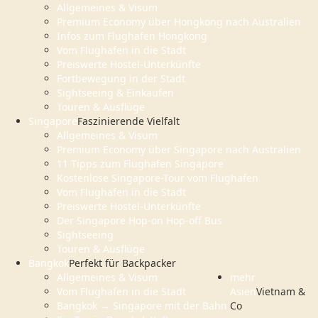
Allgemeines & Visum
Premium Economy über Hongkong nach Australien
Infos zum Flughafen Hongkong
Vom Flughafen in die Stadt
Preiswerte Hostel-Unterkünfte
Fortbewegung in der Stadt
Sightseeing & Einkaufen
Touren & Ausflüge
Singapore
Faszinierende Vielfalt
Allgemeines & Visum
Premium Economy über Singapore nach Australien
11 Tipps zum Flughafen Singapore
Kostenlose Singapore-Tour vom Flughafen
Vom Flughafen in die Stadt
Preiswerte Hostel-Unterkünfte
Der Singapore Hop-on Hop-off Bus
Sightseeing
Touren & Ausflüge
Bangkok
Perfekt für Backpacker
Allgemeines & Visum
mehr
Vom Flughafen in die Stadt
Asien
Vietnam &
Bangkok → Singapore mit der Bahn
Co