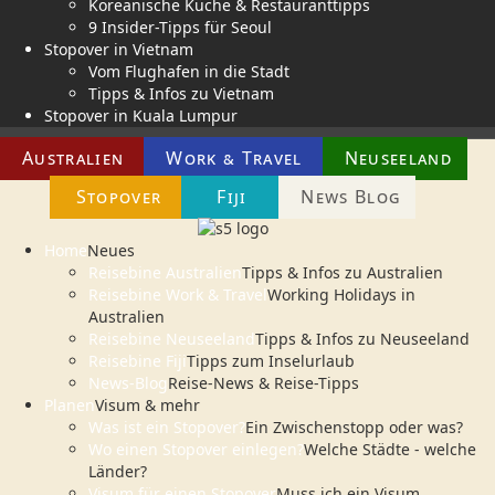
Koreanische Küche & Restauranttipps
9 Insider-Tipps für Seoul
Stopover in Vietnam
Vom Flughafen in die Stadt
Tipps & Infos zu Vietnam
Stopover in Kuala Lumpur
Australien
Work & Travel
Neuseeland
Stopover
Fiji
News Blog
Home
Neues
Reisebine Australien
Tipps & Infos zu Australien
Reisebine Work & Travel
Working Holidays in
Australien
Reisebine Neuseeland
Tipps & Infos zu Neuseeland
Reisebine Fiji
Tipps zum Inselurlaub
News-Blog
Reise-News & Reise-Tipps
Planen
Visum & mehr
Was ist ein Stopover?
Ein Zwischenstopp oder was?
Wo einen Stopover einlegen?
Welche Städte - welche
Länder?
Visum für einen Stopover
Muss ich ein Visum