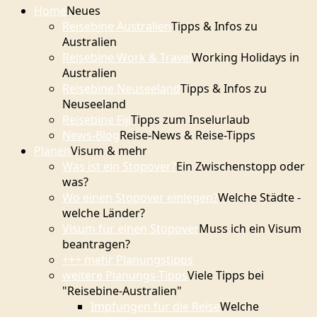
Home
Neues
Reisebine Australien
Tipps & Infos zu
Australien
Reisebine Work & Travel
Working Holidays in
Australien
Reisebine Neuseeland
Tipps & Infos zu
Neuseeland
Reisebine Fiji
Tipps zum Inselurlaub
News-Blog
Reise-News & Reise-Tipps
Planen
Visum & mehr
Was ist ein Stopover?
Ein Zwischenstopp oder
was?
Wo einen Stopover einlegen?
Welche Städte -
welche Länder?
Visum für einen Stopover
Muss ich ein Visum
beantragen?
+++ mehr Planungstipps
weitere Planungs-Tipps
Viele Tipps bei
"Reisebine-Australien"
Impfungen für die Reise
Welche