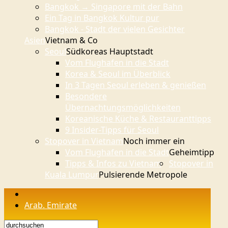
Bangkok → Singapore mit der Bahn
Ein Tag in Bangkok Kultur pur
Bangkok - Stadt der vielen Gesichter
Asien
Vietnam & Co
Seoul
Südkoreas Hauptstadt
Vom Flughafen in die Stadt
Korea & Seoul im Überblick
In 3 Tagen Seoul erleben & genießen
Besondere
Übernachtungsmöglichkeiten
Koreanische Küche & Restauranttipps
9 Insider-Tipps für Seoul
Stopover in Vietnam
Noch immer ein
Vom Flughafen in die Stadt
Geheimtipp
Tipps & Infos zu Vietnam
Stopover in
Kuala Lumpur
Pulsierende Metropole
Arab. Emirate