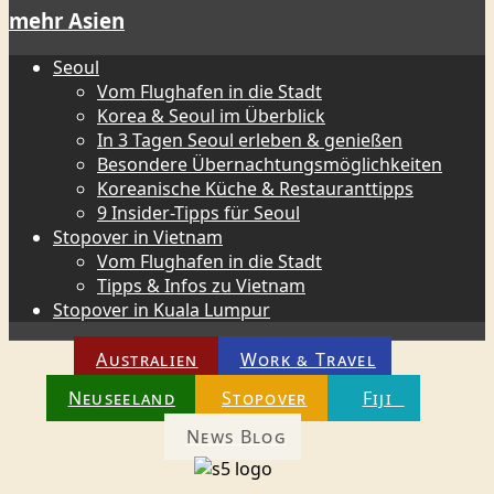
mehr Asien
Seoul
Vom Flughafen in die Stadt
Korea & Seoul im Überblick
In 3 Tagen Seoul erleben & genießen
Besondere Übernachtungsmöglichkeiten
Koreanische Küche & Restauranttipps
9 Insider-Tipps für Seoul
Stopover in Vietnam
Vom Flughafen in die Stadt
Tipps & Infos zu Vietnam
Stopover in Kuala Lumpur
Australien
Work & Travel
Neuseeland
Stopover
Fiji
News Blog