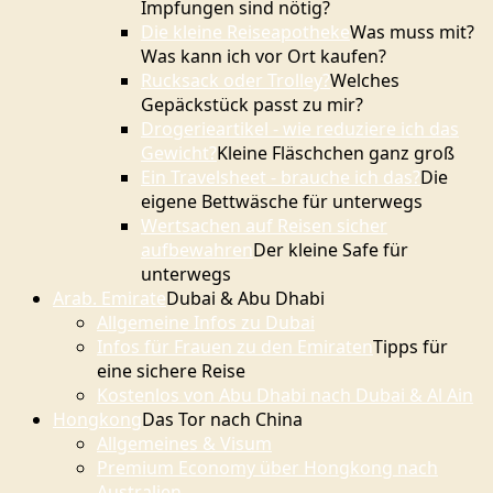
Impfungen sind nötig?
Die kleine Reiseapotheke
Was muss mit?
Was kann ich vor Ort kaufen?
Rucksack oder Trolley?
Welches
Gepäckstück passt zu mir?
Drogerieartikel - wie reduziere ich das
Gewicht?
Kleine Fläschchen ganz groß
Ein Travelsheet - brauche ich das?
Die
eigene Bettwäsche für unterwegs
Wertsachen auf Reisen sicher
aufbewahren
Der kleine Safe für
unterwegs
Arab. Emirate
Dubai & Abu Dhabi
Allgemeine Infos zu Dubai
Infos für Frauen zu den Emiraten
Tipps für
eine sichere Reise
Kostenlos von Abu Dhabi nach Dubai & Al Ain
Hongkong
Das Tor nach China
Allgemeines & Visum
Premium Economy über Hongkong nach
Australien