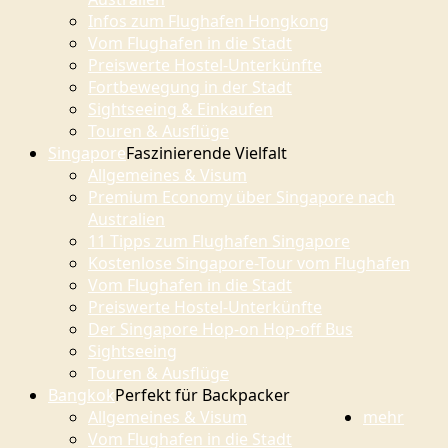
Infos zum Flughafen Hongkong
Vom Flughafen in die Stadt
Preiswerte Hostel-Unterkünfte
Fortbewegung in der Stadt
Sightseeing & Einkaufen
Touren & Ausflüge
Singapore
Faszinierende Vielfalt
Allgemeines & Visum
Premium Economy über Singapore nach
Australien
11 Tipps zum Flughafen Singapore
Kostenlose Singapore-Tour vom Flughafen
Vom Flughafen in die Stadt
Preiswerte Hostel-Unterkünfte
Der Singapore Hop-on Hop-off Bus
Sightseeing
Touren & Ausflüge
Bangkok
Perfekt für Backpacker
Allgemeines & Visum
mehr
Vom Flughafen in die Stadt